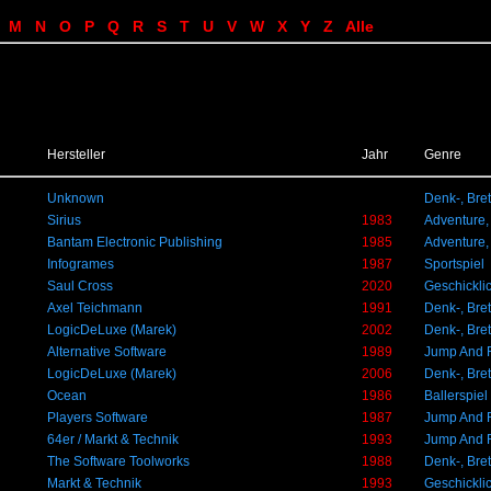
M
N
O
P
Q
R
S
T
U
V
W
X
Y
Z
Alle
Hersteller
Jahr
Genre
Unknown
Denk-, Bret
Sirius
1983
Adventure,
Bantam Electronic Publishing
1985
Adventure,
Infogrames
1987
Sportspiel
Saul Cross
2020
Geschicklic
Axel Teichmann
1991
Denk-, Bret
LogicDeLuxe (Marek)
2002
Denk-, Bret
Alternative Software
1989
Jump And 
LogicDeLuxe (Marek)
2006
Denk-, Bret
Ocean
1986
Ballerspiel
Players Software
1987
Jump And 
64er / Markt & Technik
1993
Jump And 
The Software Toolworks
1988
Denk-, Bret
Markt & Technik
1993
Geschicklic