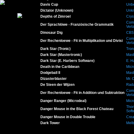
Davis Cup
Unb
Dictator (Unknown)
Unk
Depths of Zimroel
Crys
Com
Der Sprachlöwe - Französische Grammatik
Verl
Dinosaur Dig
CBS 
Com
Der Rechenloewe - Fit in Multiplikation und Divisi
Verl
Dark Star (Tronic)
Tron
Dark Star (Mastertronic)
Mast
Dark Star (E. Harbers Software)
E. H
Death in the Caribbean
Micr
Dodgeball II
Mast
Dizasterblaster
Mr. 
De Steen der Wijzen
Rada
Com
Der Rechenloewe - Fit in Addition und Subtraktion
Verl
Danger Ranger (Microdeal)
Micr
Thor
Danger Mouse in the Black Forest Chateau
Soft
Danger Mouse in Double Trouble
Crea
Dark Tower
Mel