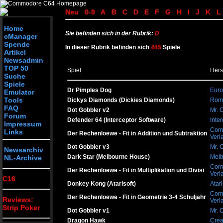
Neu
0-9
A
B
C
D
E
F
G
H
I
J
K
L
Home
Sie befinden sich in der Rubrik:
D
cManager
Spende
In dieser Rubrik befinden sich
445
Spiele
Artikel
Newsadmin
TOP 50
Spiel
Hers
Suche
Spiele
Dr Pimples Dog
Euro
Emulator
Tools
Dickys Diamonds (Dickies Diamonds)
Rom
FAQ
Dot Gobbler v2
Mr. 
Forum
Defender 64 (Interceptor Software)
Inte
Impressum
Com
Links
Der Rechenloewe - Fit in Addition und Subtraktion
Verl
Dot Gobbler v3
Mr. 
Newsarchiv
Dark Star (Melbourne House)
Mel
NL-Archive
Com
Der Rechenloewe - Fit in Multiplikation und Divisi
Verl
C16
Donkey Kong (Atarisoft)
Atari
Com
Der Rechenloewe - Fit in Geometrie 3-4 Schuljahr
Reviews:
Verl
Strip Poker
Dot Gobbler v1
Mr. 
Dragon Hawk
Crea