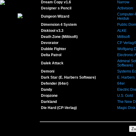
Dream Copy v1.6
Narrow
Designer s Pencil
Activision
Computer-
Dungeon Wizard
Heiduk
Dimension 4 System
Public Dom
Disktool v3.3
ALKE
Death Zone (Miltisoft)
Miltisoft
Devorator
CP Verlag/
Dubble Fighter
Wolfgang 
Delta Patrol
Electronic A
Admiral Sof
Dalek Attack
Software)
Demoni
Systems Edit
Dark Star (E. Harbers Software)
E. Harbers
Defender (64er)
64er
Dandy
Electric D
Dropzone
U.S. Gold
Darkland
The New D
Die Hard (CP-Verlag)
Magic Disk