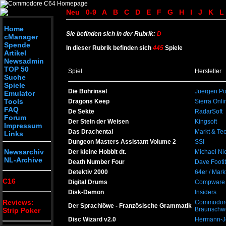
Neu
0-9
A
B
C
D
E
F
G
H
I
J
K
L
Home
Sie befinden sich in der Rubrik:
D
cManager
Spende
In dieser Rubrik befinden sich
445
Spiele
Artikel
Newsadmin
TOP 50
Spiel
Hersteller
Suche
Spiele
Die Bohrinsel
Juergen P
Emulator
Tools
Dragons Keep
Sierra Onli
FAQ
De Sekte
RadarSoft
Forum
Der Stein der Weisen
Kingsoft
Impressum
Das Drachental
Markt & Te
Links
Dungeon Masters Assistant Volume 2
SSI
Newsarchiv
Der kleine Hobbit dt.
Michael Ni
NL-Archive
Death Number Four
Dave Footit
Detektiv 2000
64er / Mark
C16
Digital Drums
Compware
Disk-Demon
Insiders
Reviews:
Commodore
Der Sprachlöwe - Französische Grammatik
Braunschw
Strip Poker
Disc Wizard v2.0
Hermann-J