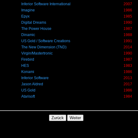
Inferior Software International
2007
Imagine
1986
Epyx
1985
Digital Dreams
1990
The Power House
1987
Dinamic
1988
US Gold / Software Creations
1991
The New Dimension (TND)
2014
Virgin/Mastertronic
1990
Firebird
1987
HES
1983
Konami
1986
Inferior Software
2013
Jason Aldred
2017
US Gold
1986
Atarisoft
1984