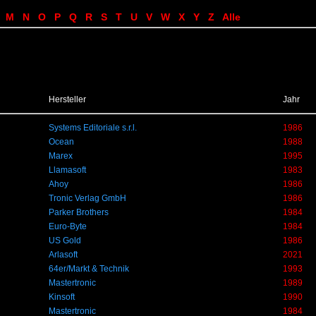
M
N
O
P
Q
R
S
T
U
V
W
X
Y
Z
Alle
Hersteller
Jahr
Systems Editoriale s.r.l.
1986
Ocean
1988
Marex
1995
Llamasoft
1983
Ahoy
1986
Tronic Verlag GmbH
1986
Parker Brothers
1984
Euro-Byte
1984
US Gold
1986
Arlasoft
2021
64er/Markt & Technik
1993
Mastertronic
1989
Kinsoft
1990
Mastertronic
1984