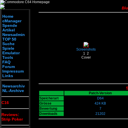
Bl
Home
cManager
Spende
Artikel
Newsadmin
TOP 50
Suche
Spiele
Screenshots
Emulator
1
2
Tools
Cover
FAQ
Forum
Impressum
Links
Newsarchiv
S
NL-Archive
Patch-Version
Speicherart
D64
C16
Grösse
424 KB
Bewertung
7
Downloads
21202
Reviews:
Strip Poker