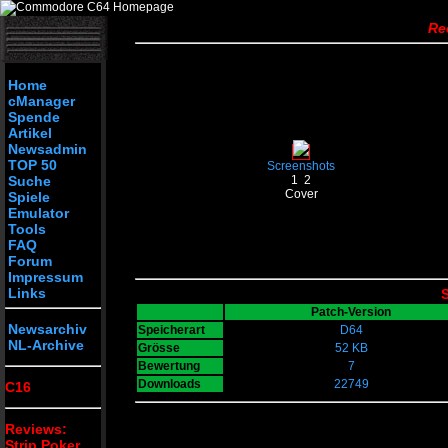
Re
Home
cManager
Spende
Artikel
Newsadmin
TOP 50
Screenshots
Suche
1
2
Cover
Spiele
Emulator
Tools
FAQ
Forum
Impressum
Links
S
Patch-Version
Newsarchiv
Speicherart
D64
NL-Archive
Grösse
52 KB
Bewertung
7
Downloads
22749
C16
Reviews:
Strip Poker