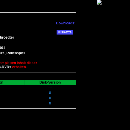
Downloads:
Diskette
hroedter
001
re, Rollenspiel
ompletten Inhalt dieser
b-DVDs
erhalten.
on
Disk-Version
---
0
0
0