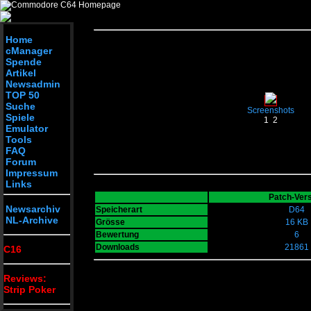
Home
cManager
Spende
Artikel
Newsadmin
TOP 50
Suche
Screenshots
Spiele
1
2
Emulator
Tools
FAQ
Forum
Impressum
Links
Patch-Ver
Newsarchiv
Speicherart
D64
NL-Archive
Grösse
16 KB
Bewertung
6
Downloads
21861
C16
Reviews:
Strip Poker