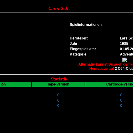
Ciron-3 dt.
Spielinformationen
Hersteller:
Lars Sc
Jahr:
1985
Eingespielt am:
01.05.2
Kategorie:
Adventu
Alternativ kannst Du auch den k
Homepage auf
2 C64-Clu
Statistik
sion
Tape-Version
Cartridge-Versi
---
---
0
0
0
0
0
0