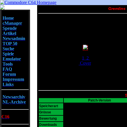
Gremlins 
Home
cManager
Spende
Artikel
Newsadmin
TOP 50
Suche
Screenshots
Spiele
1
2
Emulator
Cover
Tools
FAQ
Forum
Impressum
Links
S
Newsarchiv
Patch-Version
NL-Archive
D64
Speicherart
32 KB
Grösse
C16
5
Bewertung
22953
Downloads