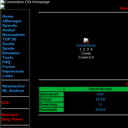
Ave
Home
cManager
Spende
Artikel
Newsadmin
TOP 50
Suche
Screenshots
Spiele
1
2
3
4
Emulator
Cover
Tools
Cover-Crt
FAQ
Forum
Impressum
Links
S
Newsarchiv
Patch-Version
NL-Archive
Speicherart
D64
Grösse
18 KB
C16
Bewertung
5
Downloads
20418
Reviews:
Strip Poker