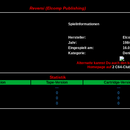
Reversi (Elcomp Publishing)
Spielinformationen
Hersteller:
Elco
Jahr:
198
Eingespielt am:
16.0
Kategorie:
Denk
Alternativ kannst Du auch den k
Homepage auf
2 C64-Clu
Statistik
sion
Tape-Version
Cartridge-Versi
---
---
0
0
0
0
0
0