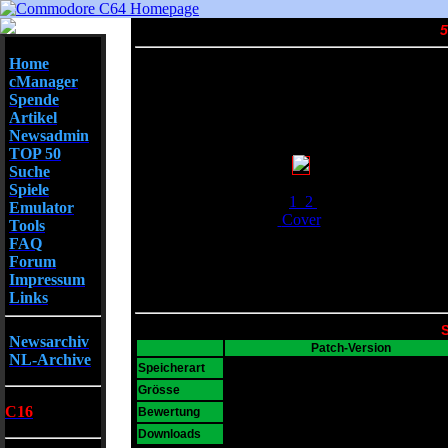
5
Home
cManager
Spende
Artikel
Newsadmin
TOP 50
Suche
Screenshots
Spiele
1
2
Emulator
Cover
Tools
FAQ
Forum
Impressum
Links
S
Newsarchiv
Patch-Version
NL-Archive
D64
Speicherart
96 KB
Grösse
C16
7
Bewertung
22873
Downloads