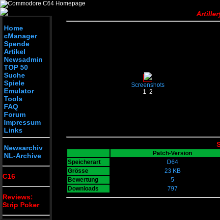
Artille
Home
cManager
Spende
Artikel
Newsadmin
TOP 50
Suche
Spiele
Screenshots
Emulator
1
2
Tools
FAQ
Forum
Impressum
Links
S
Newsarchiv
Patch-Version
NL-Archive
Speicherart
D64
Grösse
23 KB
C16
Bewertung
5
Downloads
797
Reviews:
Strip Poker