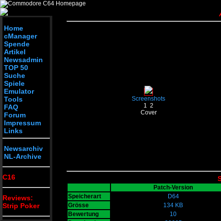
Home
cManager
Spende
Artikel
Newsadmin
TOP 50
Suche
Spiele
Emulator
Tools
Screenshots
1
2
FAQ
Cover
Forum
Impressum
Links
Newsarchiv
NL-Archive
C16
S
Patch-Version
Speicherart
D64
Reviews:
Strip Poker
Grösse
134 KB
Bewertung
10