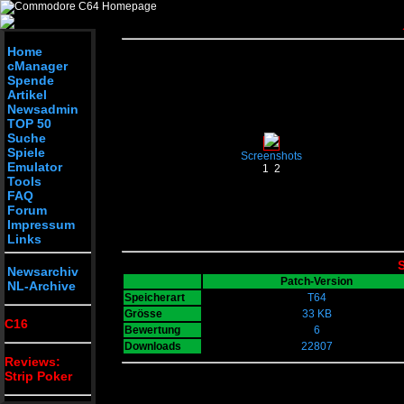
Home
cManager
Spende
Artikel
Newsadmin
TOP 50
Suche
Spiele
Screenshots
Emulator
1
2
Tools
FAQ
Forum
Impressum
Links
S
Newsarchiv
Patch-Version
NL-Archive
Speicherart
T64
Grösse
33 KB
C16
Bewertung
6
Downloads
22807
Reviews:
Strip Poker