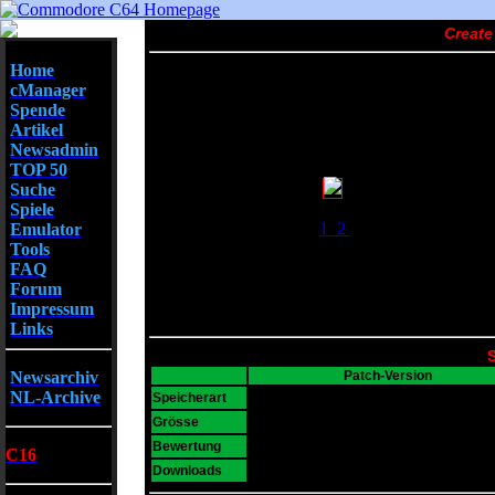
Create
Home
cManager
Spende
Artikel
Newsadmin
TOP 50
Suche
Screenshots
Spiele
1
2
Emulator
Tools
FAQ
Forum
Impressum
Links
S
Newsarchiv
Patch-Version
NL-Archive
D64
Speicherart
77 KB
Grösse
6
Bewertung
C16
22177
Downloads