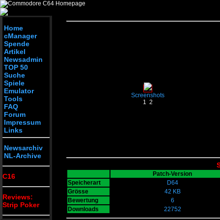
Home
cManager
Spende
Artikel
Newsadmin
TOP 50
Suche
Spiele
Emulator
Screenshots
Tools
1
2
FAQ
Forum
Impressum
Links
Newsarchiv
NL-Archive
S
Patch-Version
C16
Speicherart
D64
Grösse
42 KB
Reviews:
Bewertung
6
Strip Poker
Downloads
22752