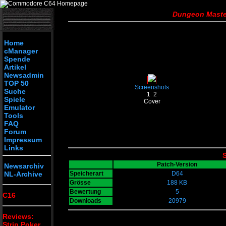
Dungeon Master
Home
cManager
Spende
Artikel
Newsadmin
TOP 50
Screenshots
Suche
1
2
Spiele
Cover
Emulator
Tools
FAQ
Forum
Impressum
Links
S
Patch-Version
Newsarchiv
NL-Archive
Speicherart
D64
Grösse
188 KB
Bewertung
5
C16
Downloads
20979
Reviews:
Strip Poker