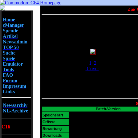
Zak 
Home
cManager
Spende
Artikel
Newsadmin
TOP 50
Suche
Screenshots
Spiele
1
2
Emulator
Cover
Tools
FAQ
Forum
Impressum
Links
S
Newsarchiv
Patch-Version
NL-Archive
D64
Speicherart
747 KB
Grösse
C16
10
Bewertung
25544
Downloads