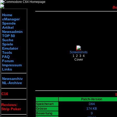
Bo
Home
cManager
Spende
Artikel
Newsadmin
TOP 50
Suche
Spiele
Emulator
Tools
Screenshots
1
2
3
4
FAQ
Cover
Forum
Impressum
Links
Newsarchiv
NL-Archive
C16
S
Patch-Version
Speicherart
D64
Reviews:
Strip Poker
Grösse
174 KB
Bewertung
9