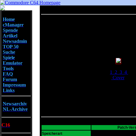
Home
cManager
Spende
Artikel
Newsadmin
TOP 50
Suche
Spiele
Emulator
Screenshots
Tools
1
2
3
4
FAQ
Cover
Forum
Impressum
Links
Newsarchiv
NL-Archive
C16
Patch-Ver
D64
Speicherart