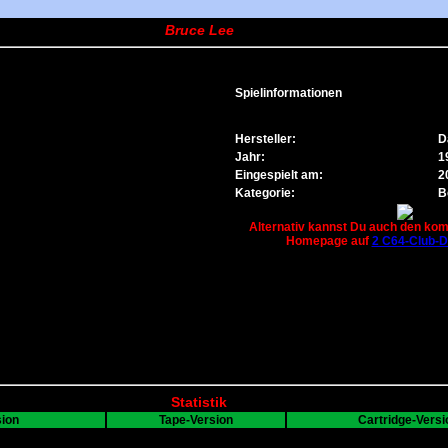
Bruce Lee
Spielinformationen
Hersteller:
D
Jahr:
1
Eingespielt am:
2
Kategorie:
B
Alternativ kannst Du auch den komp
Homepage auf
2 C64-Club-
Statistik
sion
Tape-Version
Cartridge-Versi
TAP
CRT