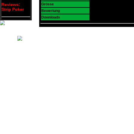
104 K
Reviews:
Grösse
Strip Poker
8
Bewertung
3676
Downloads