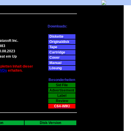
Downloads:
Diskette
atasoft Inc.
Originaldisk
983
Tape
0.08.2023
Cartridge
eat em Up
Cover
Manual
letten Inhalt dieser
Lösung
DVDs
erhalten.
Besonderheiten
Sid File
Advertisement
Label
Review
C64-WIKI
on
Disk-Version
G64