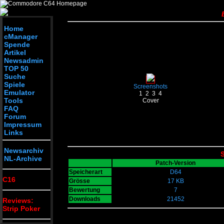
Home
cManager
Spende
Artikel
Newsadmin
TOP 50
Suche
Spiele
Screenshots
Emulator
1
2
3
4
Tools
Cover
FAQ
Forum
Impressum
Links
Newsarchiv
S
NL-Archive
Patch-Version
Speicherart
D64
C16
Grösse
17 KB
Bewertung
7
Downloads
21452
Reviews:
Strip Poker