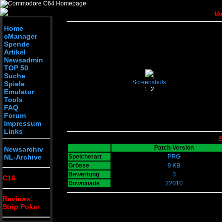
Vo
Home
cManager
Spende
Artikel
Newsadmin
TOP 50
Suche
Screenshots
Spiele
1
2
Emulator
Tools
FAQ
Forum
Impressum
Links
S
Patch-Version
Newsarchiv
NL-Archive
Speicherart
PRG
Grösse
9 KB
Bewertung
3
C16
Downloads
22010
Reviews:
Strip Poker