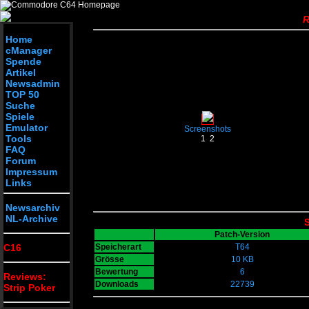
R
Home
cManager
Spende
Artikel
Newsadmin
TOP 50
Suche
Spiele
Emulator
Screenshots
Tools
1
2
FAQ
Forum
Impressum
Links
Newsarchiv
NL-Archive
S
Patch-Version
C16
Speicherart
T64
Grösse
10 KB
Bewertung
6
Reviews:
Downloads
22739
Strip Poker