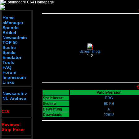
Home
cManager
Spende
Artikel
Newsadmin
TOP 50
Suche
Screenshots
Spiele
1
2
Emulator
Tools
FAQ
Forum
Impressum
Links
S
Patch-Version
Newsarchiv
NL-Archive
Speicherart
PRG
Grösse
60 KB
Bewertung
6
C16
Downloads
22618
Reviews:
Strip Poker