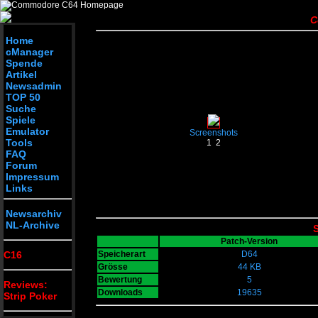
C
Home
cManager
Spende
Artikel
Newsadmin
TOP 50
Suche
Spiele
Emulator
Screenshots
Tools
1
2
FAQ
Forum
Impressum
Links
Newsarchiv
NL-Archive
S
Patch-Version
C16
Speicherart
D64
Grösse
44 KB
Bewertung
5
Reviews:
Downloads
19635
Strip Poker