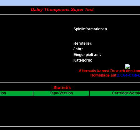
Daley Thompsons Super Test
Spielinformationen
Hersteller:
Jahr:
Eingespielt am:
Kategorie:
Alternativ kannst Du auch den kom
Homepage auf
2 C64-Club-
Statistik
sion
Tape-Version
Cartridge-Versi
TAP
---
B
245 KB
0
7
0
3
5179
0