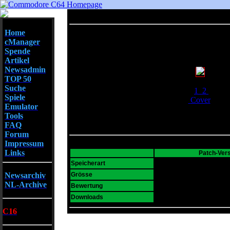
Home
cManager
Spende
Artikel
Newsadmin
TOP 50
Screenshots
Suche
1
2
Spiele
Cover
Emulator
Tools
FAQ
Forum
Impressum
Links
Patch-Ver
D64
Speicherart
35 K
Newsarchiv
Grösse
NL-Archive
7
Bewertung
2351
Downloads
C16