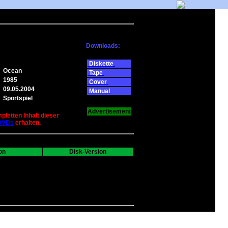
Downloads:
Diskette
Ocean
Tape
1985
Cover
09.05.2004
Manual
Sportspiel
Advertisement
pletten Inhalt dieser
DVDs
erhalten.
on
Disk-Version
---
0
0
0