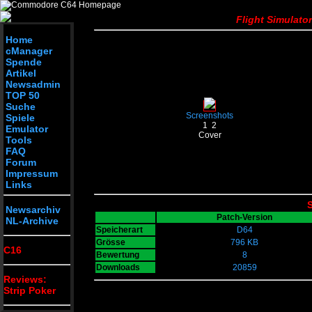
Flight Simulato
Home
cManager
Spende
Artikel
Newsadmin
TOP 50
Suche
Screenshots
Spiele
1
2
Emulator
Cover
Tools
FAQ
Forum
Impressum
Links
S
Newsarchiv
Patch-Version
NL-Archive
Speicherart
D64
Grösse
796 KB
C16
Bewertung
8
Downloads
20859
Reviews:
Strip Poker