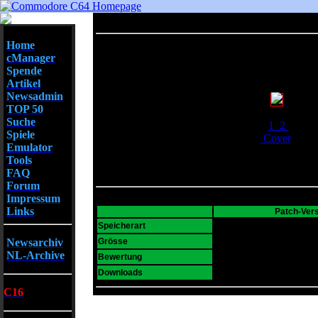
Home
cManager
Spende
Artikel
Newsadmin
TOP 50
Screenshots
Suche
1
2
Spiele
Cover
Emulator
Tools
FAQ
Forum
Impressum
Links
Patch-Ver
D64
Speicherart
106 K
Newsarchiv
Grösse
NL-Archive
5
Bewertung
1975
Downloads
C16