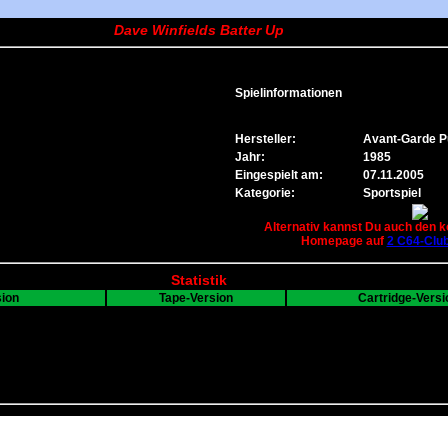
Dave Winfields Batter Up
Spielinformationen
Hersteller:
Avant-Garde Pu
Jahr:
1985
Eingespielt am:
07.11.2005
Kategorie:
Sportspiel
Alternativ kannst Du auch den k
Homepage auf
2 C64-Clu
Statistik
sion
Tape-Version
Cartridge-Versi
---
---
B
0
0
0
0
7
0
0