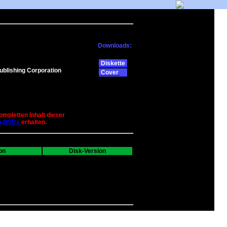
Downloads:
Diskette
blishing Corporation
Cover
ompletten Inhalt dieser
b-DVDs
erhalten.
on
Disk-Version
---
0
0
0