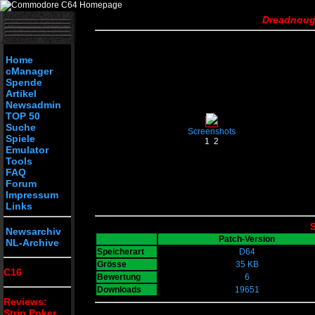
Dreadnough
Home
cManager
Spende
Artikel
Newsadmin
TOP 50
Suche
Screenshots
Spiele
1
2
Emulator
Tools
FAQ
Forum
Impressum
Links
S
Newsarchiv
Patch-Version
NL-Archive
Speicherart
D64
Grösse
35 KB
C16
Bewertung
6
Downloads
19651
Reviews:
Strip Poker