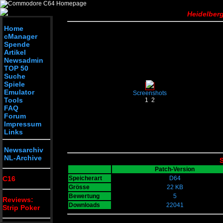
Heidelberg
Home
cManager
Spende
Artikel
Newsadmin
TOP 50
Suche
Spiele
Emulator
Screenshots
Tools
1
2
FAQ
Forum
Impressum
Links
Newsarchiv
NL-Archive
S
Patch-Version
C16
Speicherart
D64
Grösse
22 KB
Bewertung
5
Reviews:
Downloads
22041
Strip Poker