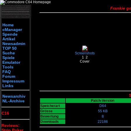
Frankie g
Home
cManager
Spende
Artikel
Newsadmin
TOP 50
Suche
Screenshots
Spiele
1
2
Cover
Emulator
Tools
FAQ
Forum
Impressum
Links
S
Newsarchiv
NL-Archive
Patch-Version
Speicherart
D64
Grösse
55 KB
C16
Bewertung
8
Downloads
22186
Reviews:
Strip Poker