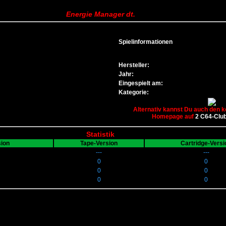
Energie Manager dt.
Spielinformationen
Hersteller:
Jahr:
Eingespielt am:
Kategorie:
Alternativ kannst Du auch den k
Homepage auf
2 C64-Clu
Statistik
sion
Tape-Version
Cartridge-Versi
---
---
0
0
0
0
0
0