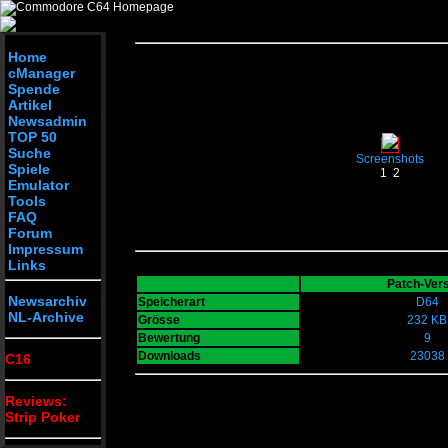
Home
cManager
Spende
Artikel
Newsadmin
TOP 50
Suche
Screenshots
Spiele
1
2
Emulator
Tools
FAQ
Forum
Impressum
Links
Patch-Ver
Newsarchiv
Speicherart
D64
NL-Archive
Grösse
232 KB
Bewertung
9
Downloads
23038
C16
Reviews:
Strip Poker