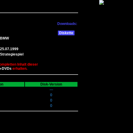
Downloads:
Diskette
BMW
25.07.1999
Strategiespiel
ompletten Inhalt dieser
b-DVDs
erhalten.
on
Disk-Version
---
0
0
0