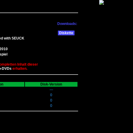
Downloads:
Diskette
ed with SEUCK
.2010
spiel
ompletten Inhalt dieser
b-DVDs
erhalten.
on
Disk-Version
---
0
0
0