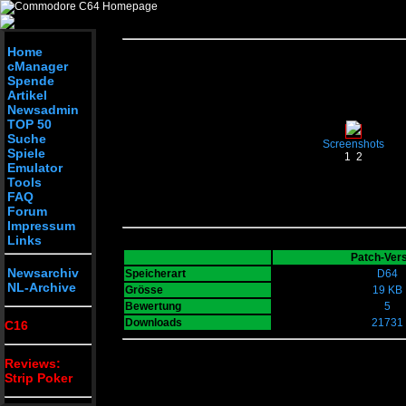
Home
cManager
Spende
Artikel
Newsadmin
TOP 50
Suche
Screenshots
Spiele
1
2
Emulator
Tools
FAQ
Forum
Impressum
Links
Patch-Ver
Newsarchiv
Speicherart
D64
NL-Archive
Grösse
19 KB
Bewertung
5
Downloads
21731
C16
Reviews:
Strip Poker