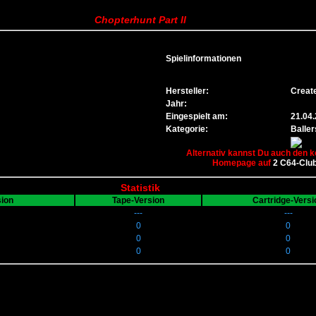
Chopterhunt Part II
Spielinformationen
Hersteller:
Creat
Jahr:
Eingespielt am:
21.04
Kategorie:
Baller
Alternativ kannst Du auch den k
Homepage auf
2 C64-Clu
Statistik
sion
Tape-Version
Cartridge-Versi
---
---
0
0
0
0
0
0