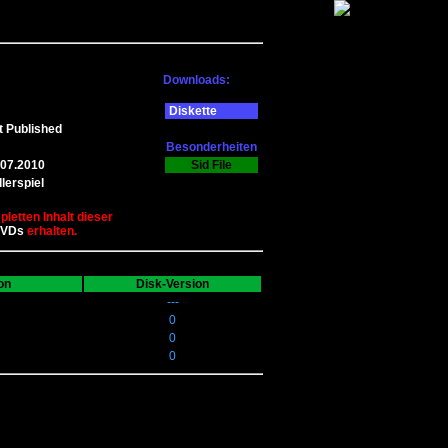
Downloads:
Diskette
t Published
Besonderheiten
.07.2010
Sid File
lerspiel
letten Inhalt dieser
DVDs
erhalten.
on
Disk-Version
---
0
0
0