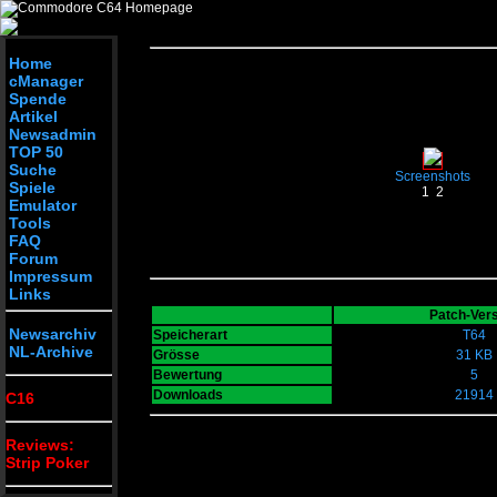
Home
cManager
Spende
Artikel
Newsadmin
TOP 50
Suche
Screenshots
Spiele
1
2
Emulator
Tools
FAQ
Forum
Impressum
Links
Patch-Ver
Newsarchiv
Speicherart
T64
NL-Archive
Grösse
31 KB
Bewertung
5
Downloads
21914
C16
Reviews:
Strip Poker