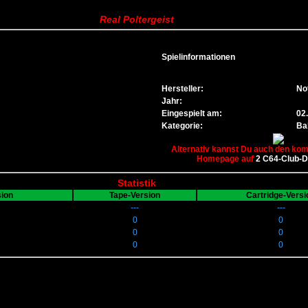
Real Poltergeist
Spielinformationen
Hersteller:
No
Jahr:
Eingespielt am:
02
Kategorie:
Bal
Alternativ kannst Du auch den komp
Homepage auf
2 C64-Club-
Statistik
sion
Tape-Version
Cartridge-Versi
---
---
0
0
0
0
0
0