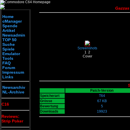
Gazzas
Home
cManager
Spende
Artikel
Newsadmin
TOP 50
Suche
Screenshots
Spiele
1
2
Emulator
Cover
Tools
FAQ
Forum
Impressum
Links
S
Newsarchiv
Patch-Version
NL-Archive
Speicherart
T64
Grösse
67 KB
C16
Bewertung
5
Downloads
19923
Reviews:
Strip Poker