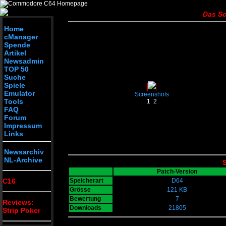
Das S
Home
cManager
Spende
Artikel
Newsadmin
TOP 50
Suche
Spiele
Emulator
Screenshots
Tools
1
2
FAQ
Forum
Impressum
Links
Newsarchiv
NL-Archive
S
Patch-Version
C16
Speicherart
D64
Grösse
121 KB
Bewertung
7
Reviews:
Downloads
21805
Strip Poker