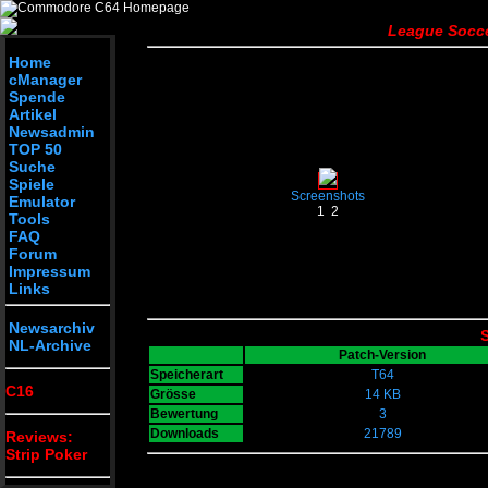
League Socce
Home
cManager
Spende
Artikel
Newsadmin
TOP 50
Suche
Spiele
Screenshots
Emulator
1
2
Tools
FAQ
Forum
Impressum
Links
Newsarchiv
S
NL-Archive
Patch-Version
Speicherart
T64
C16
Grösse
14 KB
Bewertung
3
Downloads
21789
Reviews:
Strip Poker