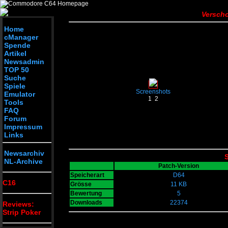
Verscho
Home
cManager
Spende
Artikel
Newsadmin
TOP 50
Suche
Spiele
Screenshots
Emulator
1
2
Tools
FAQ
Forum
Impressum
Links
Newsarchiv
S
NL-Archive
Patch-Version
Speicherart
D64
C16
Grösse
11 KB
Bewertung
5
Downloads
22374
Reviews:
Strip Poker