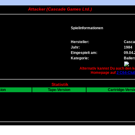
Attacker (Cascade Games Ltd.)
Spielinformationen
Hersteller:
Casca
Jahr:
1984
Eingespielt am:
09.04
Kategorie:
Baller
Alternativ kannst Du auch den k
Homepage auf
2 C64-Clu
Statistik
sion
Tape-Version
Cartridge-Versi
---
---
B
0
0
0
0
8
0
0