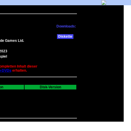
Downloads:
Diskette
de Games Ltd.
.2023
spiel
ompletten Inhalt dieser
b-DVDs
erhalten.
on
Disk-Version
---
0
0
0