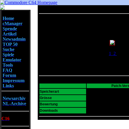
Home
cManager
Spende
Artikel
Newsadmin
TOP 50
Screenshots
Suche
1
2
Spiele
Emulator
Tools
FAQ
Forum
Impressum
Links
Patch-Ver
T64
Speicherart
16 K
Newsarchiv
Grösse
NL-Archive
4
Bewertung
1990
Downloads
C16