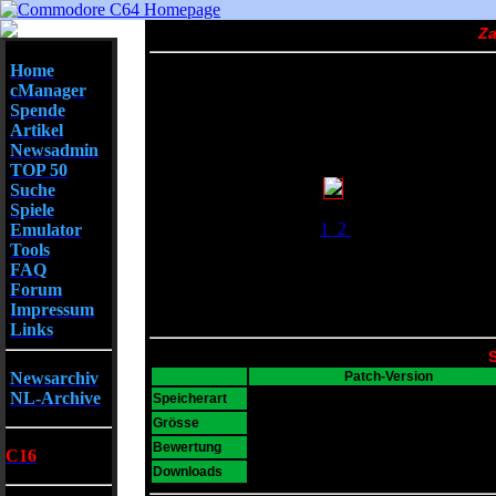
Za
Home
cManager
Spende
Artikel
Newsadmin
TOP 50
Suche
Screenshots
Spiele
1
2
Emulator
Tools
FAQ
Forum
Impressum
Links
S
Newsarchiv
Patch-Version
NL-Archive
D64
Speicherart
22 KB
Grösse
5
Bewertung
C16
3523
Downloads