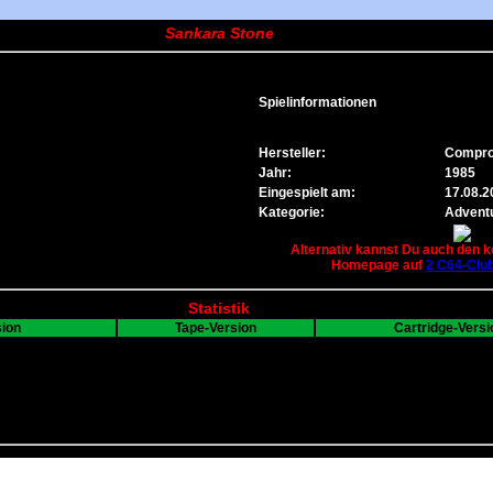
Sankara Stone
Spielinformationen
Hersteller:
Compr
Jahr:
1985
Eingespielt am:
17.08.2
Kategorie:
Adventu
Alternativ kannst Du auch den k
Homepage auf
2 C64-Clu
Statistik
sion
Tape-Version
Cartridge-Versi
---
---
B
0
0
0
0
0
0