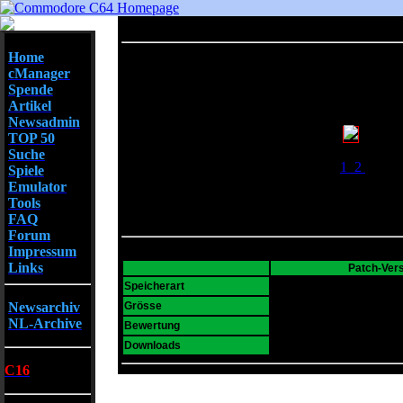
Home
cManager
Spende
Artikel
Newsadmin
TOP 50
Screenshots
Suche
1
2
Spiele
Emulator
Tools
FAQ
Forum
Impressum
Links
Patch-Ver
D64
Speicherart
34 K
Newsarchiv
Grösse
NL-Archive
5
Bewertung
3308
Downloads
C16