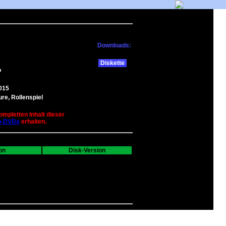
Downloads:
Diskette
o
015
re, Rollenspiel
ompletten Inhalt dieser
b-DVDs
erhalten.
on
Disk-Version
---
0
0
0