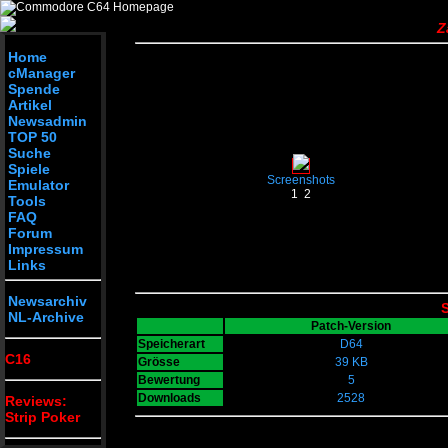
Z
Home
cManager
Spende
Artikel
Newsadmin
TOP 50
Suche
Spiele
Screenshots
Emulator
1
2
Tools
FAQ
Forum
Impressum
Links
Newsarchiv
S
NL-Archive
Patch-Version
Speicherart
D64
C16
Grösse
39 KB
Bewertung
5
Downloads
2528
Reviews:
Strip Poker