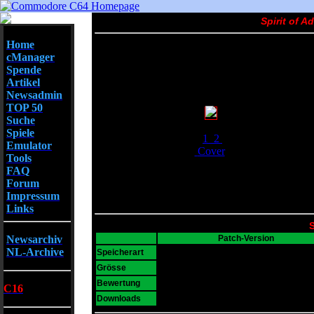
Spirit of A
Home
cManager
Spende
Artikel
Newsadmin
TOP 50
Suche
Screenshots
Spiele
1
2
Emulator
Cover
Tools
FAQ
Forum
Impressum
Links
S
Newsarchiv
Patch-Version
NL-Archive
D64
Speicherart
277 KB
Grösse
6
Bewertung
C16
1407
Downloads