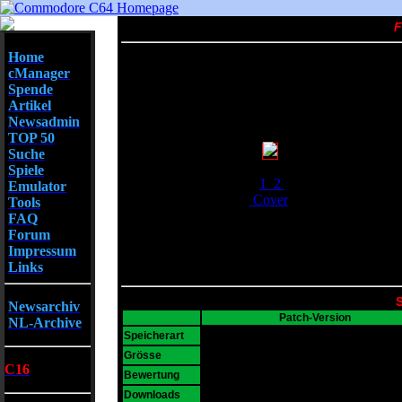
F
Home
cManager
Spende
Artikel
Newsadmin
TOP 50
Suche
Screenshots
Spiele
1
2
Emulator
Cover
Tools
FAQ
Forum
Impressum
Links
S
Newsarchiv
Patch-Version
NL-Archive
D64
Speicherart
46 KB
Grösse
C16
7
Bewertung
21363
Downloads