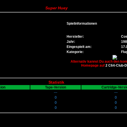
Super Huey
Spielinformationen
Hersteller:
Co
Jahr:
198
Eingespielt am:
17.
Kategorie:
Flu
Alternativ kannst Du auch den komp
Homepage auf
2 C64-Club-
Statistik
sion
Tape-Version
Cartridge-Versi
---
---
0
0
0
0
0
0