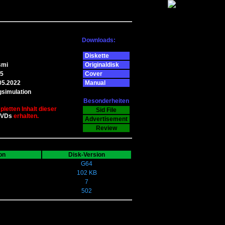
Downloads:
Diskette
smi
Originaldisk
5
Cover
05.2022
Manual
gsimulation
Besonderheiten
letten Inhalt dieser
Sid File
DVDs
erhalten.
Advertisement
Review
on
Disk-Version
G64
102 KB
7
502