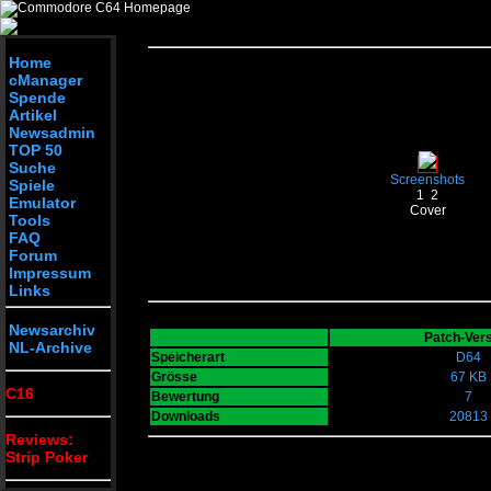
Home
cManager
Spende
Artikel
Newsadmin
TOP 50
Suche
Screenshots
Spiele
1
2
Emulator
Cover
Tools
FAQ
Forum
Impressum
Links
Newsarchiv
Patch-Ver
NL-Archive
Speicherart
D64
Grösse
67 KB
C16
Bewertung
7
Downloads
20813
Reviews:
Strip Poker