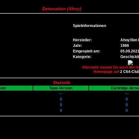
Detonation (Ahoy)
Spielinformationen
Hersteller:
Ahoy!/Ion I
Jahr:
1986
Eingespielt am:
05.09.202
Kategorie:
Geschickli
Alternativ kannst Du auch den k
Homepage auf
2 C64-Clu
Statistik
sion
Tape-Version
Cartridge-Versi
---
---
0
0
0
0
0
0