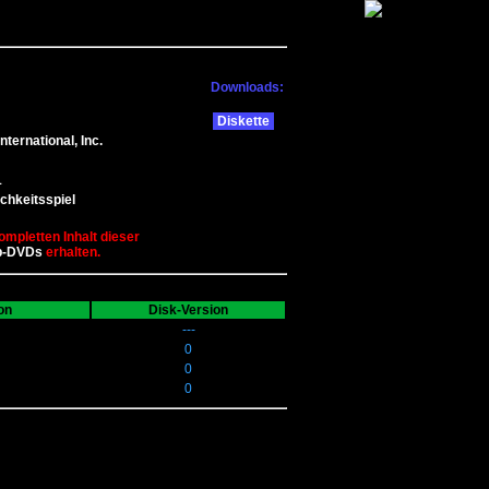
Downloads:
Diskette
nternational, Inc.
1
chkeitsspiel
ompletten Inhalt dieser
b-DVDs
erhalten.
on
Disk-Version
---
0
0
0