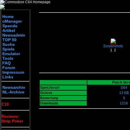
Home
cManager
Spende
Artikel
Newsadmin
TOP 50
Suche
Screenshots
Spiele
1
2
Emulator
Tools
FAQ
Forum
Impressum
Links
Patch-Ver
Newsarchiv
Speicherart
D64
NL-Archive
Grösse
13 KB
Bewertung
5
Downloads
1216
C16
Reviews:
Strip Poker