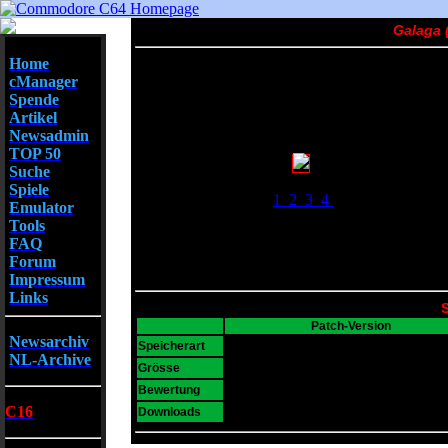
Galaga 
Home
cManager
Spende
Artikel
Newsadmin
TOP 50
Suche
Screenshots
Spiele
1
2
3
4
Emulator
Tools
FAQ
Forum
Impressum
Links
S
Patch-Version
Newsarchiv
D64
Speicherart
NL-Archive
72 KB
Grösse
6
Bewertung
C16
2168
Downloads