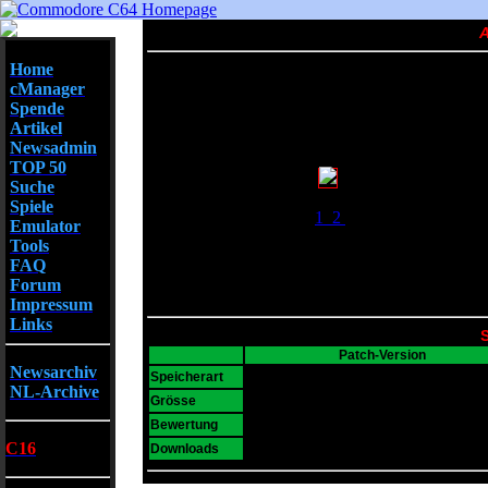
A
Home
cManager
Spende
Artikel
Newsadmin
TOP 50
Suche
Screenshots
Spiele
1
2
Emulator
Tools
FAQ
Forum
Impressum
Links
S
Patch-Version
Newsarchiv
D64
Speicherart
NL-Archive
151 KB
Grösse
5
Bewertung
C16
465
Downloads