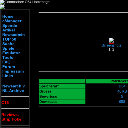
Home
cManager
Spende
Artikel
Newsadmin
TOP 50
Suche
Screenshots
Spiele
1
2
Emulator
Tools
FAQ
Forum
Impressum
Links
Patch-Ver
Newsarchiv
Speicherart
D64
NL-Archive
Grösse
40 KB
Bewertung
5
Downloads
658
C16
Reviews:
Strip Poker