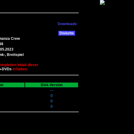
Downloads:
Diskette
nanza Crew
88
.05.2023
k-, Brettspiel
ompletten Inhalt dieser
b-DVDs
erhalten.
on
Disk-Version
---
0
0
0