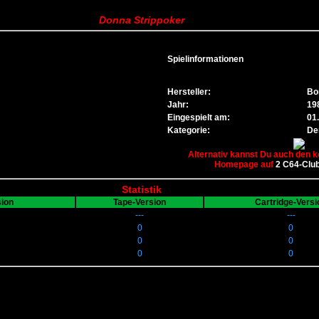
Donna Strippoker
Spielinformationen
Hersteller:
Bo
Jahr:
19
Eingespielt am:
01
Kategorie:
Den
Alternativ kannst Du auch den k
Homepage auf
2 C64-Clu
Statistik
sion
Tape-Version
Cartridge-Versi
---
---
0
0
0
0
0
0