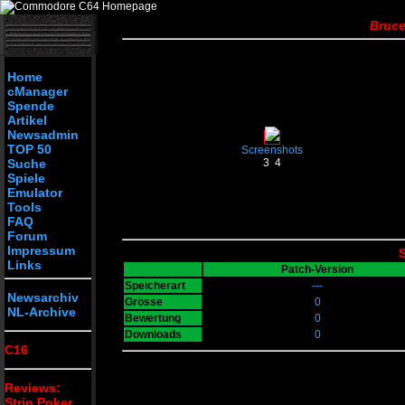
Bruce
Home
cManager
Spende
Artikel
Newsadmin
TOP 50
Screenshots
Suche
3
4
Spiele
Emulator
Tools
FAQ
Forum
Impressum
S
Links
Patch-Version
Speicherart
---
Newsarchiv
Grösse
0
NL-Archive
Bewertung
0
Downloads
0
C16
Reviews:
Strip Poker